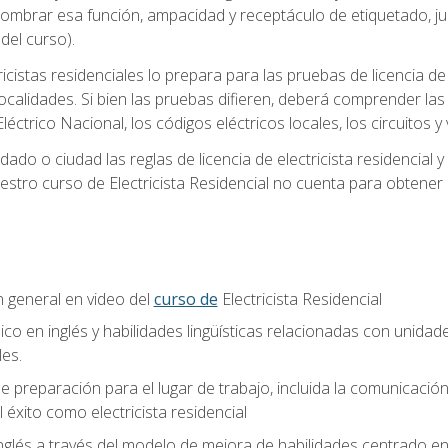
 nombrar esa función, ampacidad y receptáculo de etiquetado, j
el curso).
ricistas residenciales lo prepara para las pruebas de licencia d
localidades. Si bien las pruebas difieren, deberá comprender las
léctrico Nacional, los códigos eléctricos locales, los circuitos
ado o ciudad las reglas de licencia de electricista residencial 
stro curso de Electricista Residencial no cuenta para obtener 
n general en video del
curso de
Electricista Residencial
ico en inglés y habilidades lingüísticas relacionadas con unidad
les.
 preparación para el lugar de trabajo, incluida la comunicación, 
l éxito como electricista residencial
nglés a través del modelo de mejora de habilidades centrado e