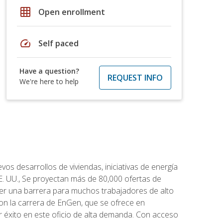
grid_on
Open enrollment
speed
Self paced
Have a question?
REQUEST INFO
We're here to help
os desarrollos de viviendas, iniciativas de energía
EE. UU., Se proyectan más de 80,000 ofertas de
 ser una barrera para muchos trabajadores de alto
con la carrera de EnGen, que se ofrece en
er éxito en este oficio de alta demanda. Con acceso