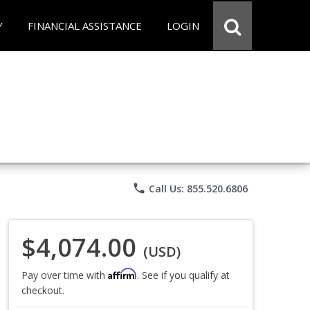
Y
FINANCIAL ASSISTANCE
LOGIN
phone
Call Us: 855.520.6806
$4,074.00
(USD)
Affirm
Pay over time with
. See if you qualify at
checkout.