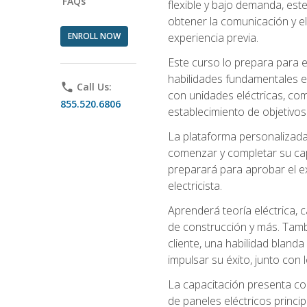
FAQs
flexible y bajo demanda, este
obtener la comunicación y el
ENROLL NOW
experiencia previa.
Este curso lo prepara para e
habilidades fundamentales en
phone
Call Us:
con unidades eléctricas, com
855.520.6806
establecimiento de objetivos
La plataforma personalizada 
comenzar y completar su capac
preparará para aprobar el ex
electricista.
Aprenderá teoría eléctrica, 
de construcción y más. Tambié
cliente, una habilidad blanda
impulsar su éxito, junto con 
La capacitación presenta co
de paneles eléctricos princip