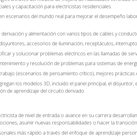
les y capacitación para electricistas residenciales
o en escenarios del mundo real para mejorar el desempeño labora
 derivación y alimentación con varios tipos de cables y conduc
 disyuntores, accesorios de iluminación, receptáculos, interrupt
icar y solucionar problemas eléctricos en las llamadas de serv
ntenimiento y resolución de problemas para sistemas de energí
rabajo (escenarios de pensamiento crítico), mejores prácticas d
n los modelos 3D, incluido el panel principal, el disyuntor, el m
ión de aprendizaje del circuito derivado
ectricista de nivel de entrada o avance en su carrera desarrollan
mociones, asumir nuevas responsabilidades o hacer la transició
sonales más rápido a través del enfoque de aprendizaje perso