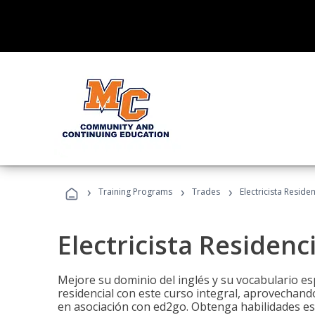
›
›
›
Training Programs
Trades
Electricista Reside
Electricista Residenc
Mejore su dominio del inglés y su vocabulario espe
residencial con este curso integral, aprovechando
en asociación con ed2go. Obtenga habilidades esenc