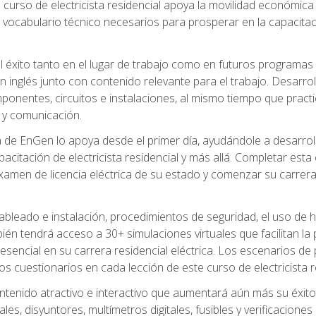
 curso de electricista residencial apoya la movilidad económica 
 vocabulario técnico necesarios para prosperar en la capacitaci
l éxito tanto en el lugar de trabajo como en futuros programas
 inglés junto con contenido relevante para el trabajo. Desarrol
ponentes, circuitos e instalaciones, al mismo tiempo que practic
 y comunicación.
de EnGen lo apoya desde el primer día, ayudándole a desarrolla
itación de electricista residencial y más allá. Completar esta c
amen de licencia eléctrica de su estado y comenzar su carrera 
cableado e instalación, procedimientos de seguridad, el uso de
n tendrá acceso a 30+ simulaciones virtuales que facilitan la p
 esencial en su carrera residencial eléctrica. Los escenarios de
los cuestionarios en cada lección de este curso de electricista r
ntenido atractivo e interactivo que aumentará aún más su éxit
ales, disyuntores, multímetros digitales, fusibles y verificacion