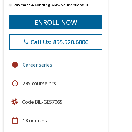
Payment & Funding:
view your options
ENROLL NOW
Call Us: 855.520.6806
phone
info
Career series
schedule
285 course hrs
Code BIL-GES7069
calendar_today
18 months