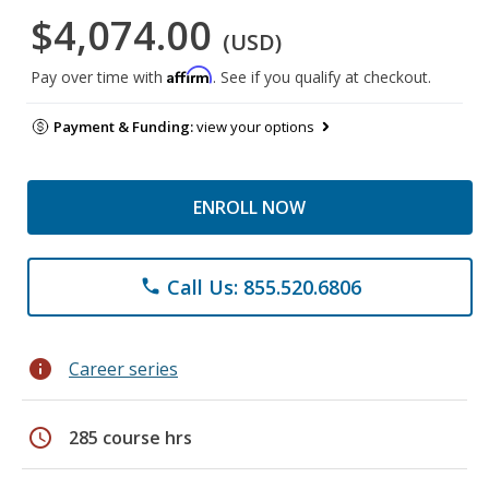
$4,074.00
(USD)
Affirm
Pay over time with
. See if you qualify at checkout.
Payment & Funding:
view your options
ENROLL NOW
Call Us: 855.520.6806
phone
info
Career series
schedule
285 course hrs