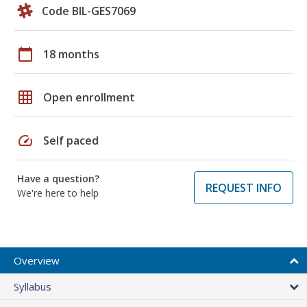
Code BIL-GES7069
calendar_today
18 months
grid_on
Open enrollment
speed
Self paced
Have a question?
REQUEST INFO
We're here to help
Overview
Syllabus