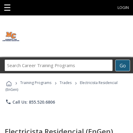
☰
LOGIN
Search
Go
Career
Training
›
›
›
Programs
Training Programs
Trades
Electricista Residencial
(EnGen)
phone
Call Us: 855.520.6806
Electricista Residencial (EnGen)