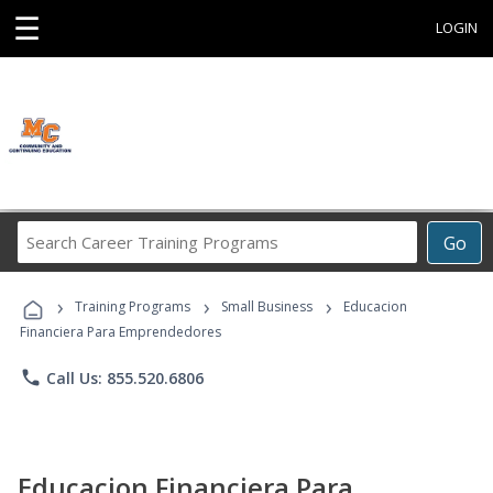
☰
LOGIN
Search
Go
Career
Training
›
›
›
Programs
Training Programs
Small Business
Educacion
Financiera Para Emprendedores
phone
Call Us: 855.520.6806
Educacion Financiera Para