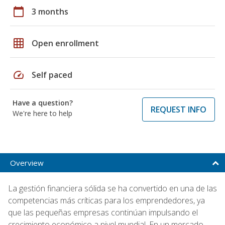
calendar_today
3 months
grid_on
Open enrollment
speed
Self paced
Have a question?
REQUEST INFO
We're here to help
Overview
La gestión financiera sólida se ha convertido en una de las
competencias más críticas para los emprendedores, ya
que las pequeñas empresas continúan impulsando el
crecimiento económico a nivel mundial. En un mercado