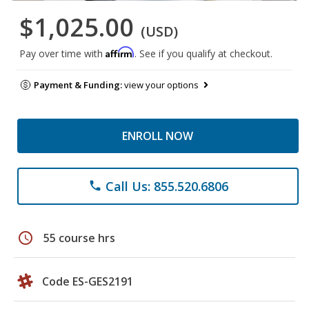
$1,025.00
(USD)
Affirm
Pay over time with
. See if you qualify at checkout.
Payment & Funding:
view your options
ENROLL NOW
Call Us: 855.520.6806
phone
schedule
55 course hrs
Code ES-GES2191