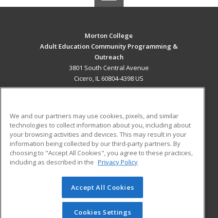
Morton College
Adult Education Community Programming &
Outreach
3801 South Central Avenue
Cicero, IL 60804-4398 US
MAIN CONTENT
Career Training
We and our partners may use cookies, pixels, and similar
technologies to collect information about you, including about
ADDITIONAL RESOURCES
your browsing activities and devices. This may result in your
information being collected by our third-party partners. By
Military
Student Blog
choosing to "Accept All Cookies", you agree to these practices,
Financial Assistance
including as described in the
Privacy Policy
Help
Accept All Cookies
© 2026 ed2go, a division of Cengage Learning. All rights
reserved. The material on this site cannot be reproduced or
redistributed unless you have obtained prior written
Cookies Settings