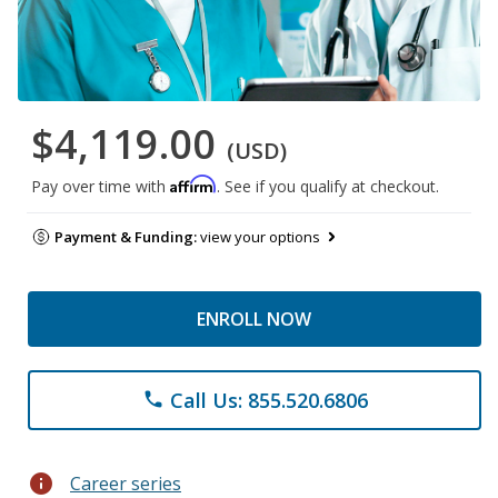
$4,119.00
(USD)
Affirm
Pay over time with
. See if you qualify at checkout.
Payment & Funding:
view your options
ENROLL NOW
Call Us: 855.520.6806
phone
info
Career series