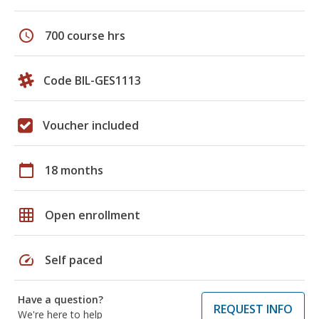
schedule
700 course hrs
Code BIL-GES1113
Voucher included
calendar_today
18 months
grid_on
Open enrollment
speed
Self paced
Have a question?
REQUEST INFO
We're here to help