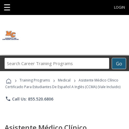
☰
LOGIN
Search
Go
Career
Training
›
›
›
Programs
Training Programs
Medical
Asistente Médico Clínico
Certificado Para Estudiantes De Español A Inglés (CCMA) (Vale Incluido)
phone
Call Us: 855.520.6806
Asistente Médico Clínico